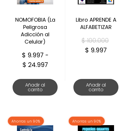
Las
opciones
se
NOMOFOBIA (La
Libro APRENDE A
pueden
Peligrosa
ALFABETIZAR
elegir
Adicción al
El
$
100.000
en
Celular)
la
El
precio
$
9.997
$
9.997
-
página
precio
origin
de
Rango
$
24.997
actual
era:
producto
de
es:
$ 100.0
precios:
Añadir al
Añadir al
$ 9.997.
carrito
carrito
desde
$ 9.997
hasta
$ 24.997
Ahorras un 90%
Ahorras un 90%