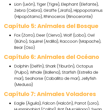
Lion (León), Tiger (Tigre), Elephant (Elefante),
Zebra (Cebra), Giraffe (Jirafa), Hippopotamus
(Hipopótamo), Rhinoceros (Rinoceronte)
Capítulo 5: Animales del Bosque
Fox (Zorro), Deer (Ciervo), Wolf (Lobo), Owl
(Búho), Squirrel (Ardilla), Raccoon (Mapache),
Bear (Oso)
Capítulo 6: Animales del Océano
Dolphin (Delfín), Shark (Tiburón), Octopus
(Pulpo), Whale (Ballena), Starfish (Estrella de
mar), Seahorse (Caballito de mar), Jellyfish
(Medusa)
Capítulo 7: Animales Voladores
Eagle (Águila), Falcon (Halcón), Parrot (Loro),
Hummingbird (Colibrí), Bat (Murciélago), Swan