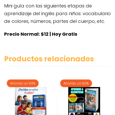
Mini guía con las siguientes etapas de
aprendizaje del inglés para niños: vocabulario
de colores, números, partes del cuerpo, etc.
Precio Normal: $12 | Hoy Gratis
Productos relacionados
Ahorras un 90%
Ahorras un 90%
Este
producto
tiene
múltiples
variantes.