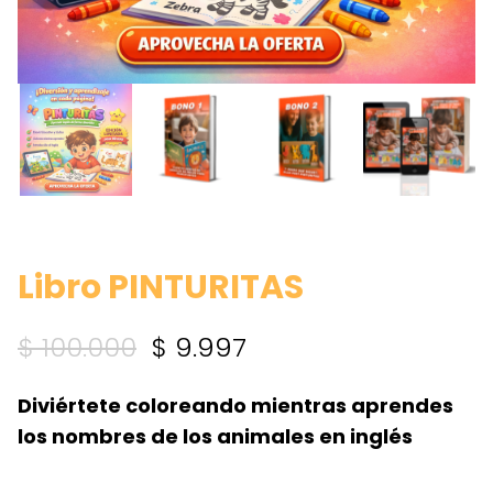
Libro PINTURITAS
El
El
$
100.000
$
9.997
precio
precio
Diviértete coloreando mientras aprendes
original
actual
los nombres de los animales en inglés
era:
es: