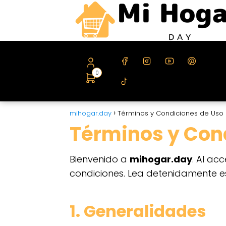
0
mihogar.day
Términos y Condiciones de Uso
Términos y Con
Bienvenido a
mihogar.day
. Al ac
condiciones. Lea detenidamente es
1. Generalidades