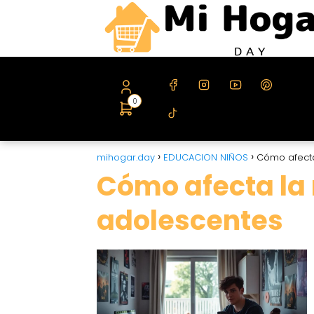
0
mihogar.day
EDUCACION NIÑOS
Cómo afecta
Cómo afecta la
adolescentes