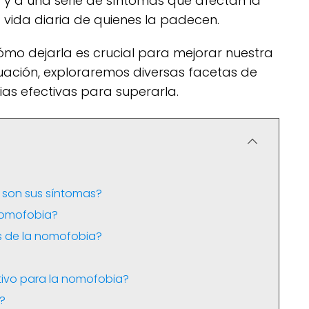
y a una serie de síntomas que afectan la
vida diaria de quienes la padecen.
ómo dejarla es crucial para mejorar nuestra
nuación, exploraremos diversas facetas de
as efectivas para superarla.
 son sus síntomas?
nomofobia?
s de la nomofobia?
tivo para la nomofobia?
?