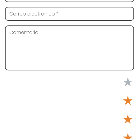
★
★
★
★