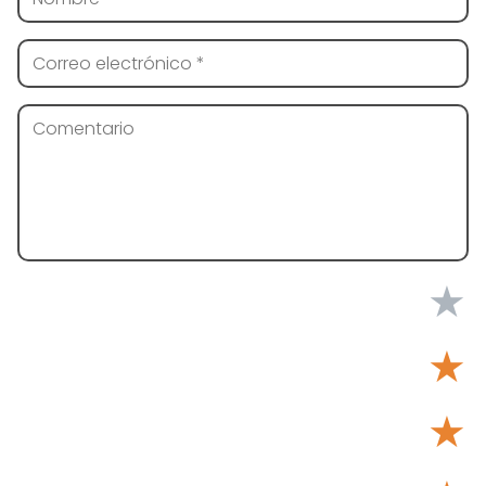
★
★
★