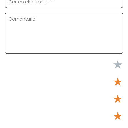
★
★
★
★