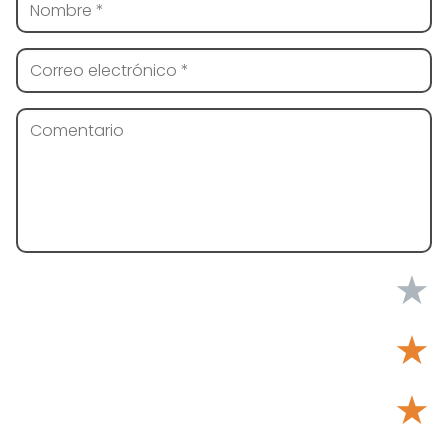
★
★
★