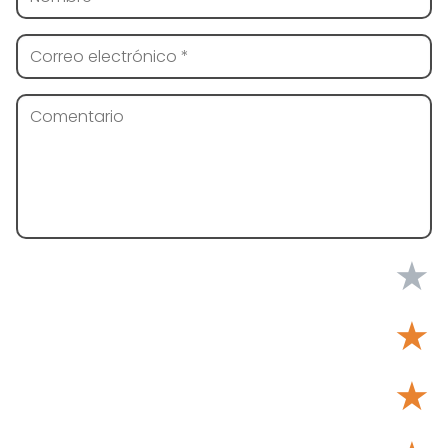
★
★
★