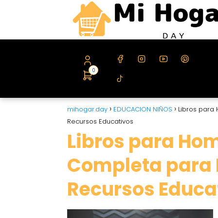
0
mihogar.day
EDUCACION NIÑOS
Libros para
Recursos Educativos
Libros para Ho
Completa para E
Recursos Educa