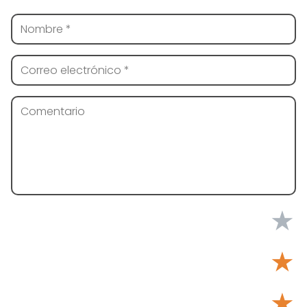
★
★
★