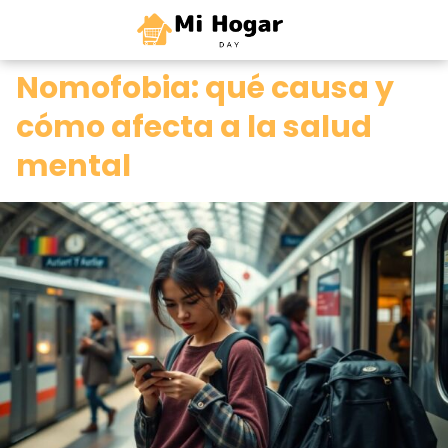
0
Nomofobia: qué causa y
cómo afecta a la salud
mental