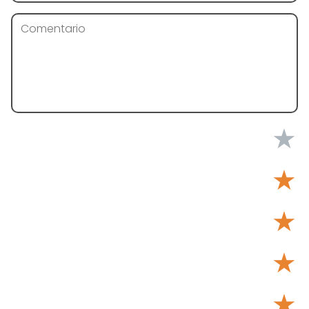
★
★
★
★
★