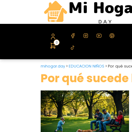
0
mihogar.day
EDUCACION NIÑOS
Por qué suce
Por qué sucede l