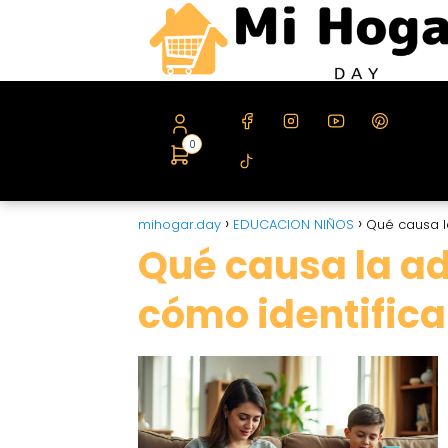
0
mihogar.day
EDUCACION NIÑOS
Qué causa la
Qué causa la adi
cómo identifica