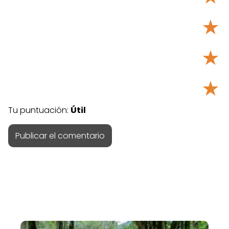
★
★
★
Tu puntuación:
Útil