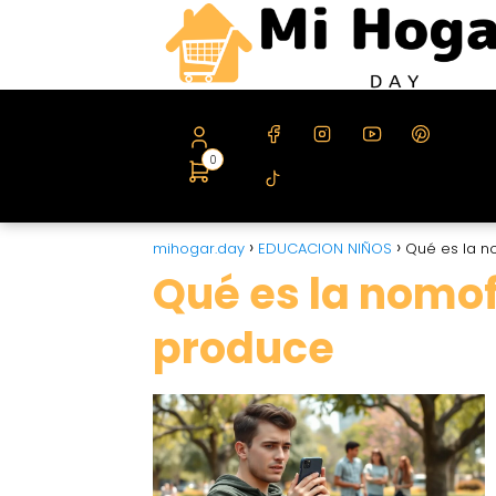
0
mihogar.day
EDUCACION NIÑOS
Qué es la n
Qué es la nomof
produce