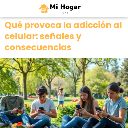
0
Qué provoca la adicción al
celular: señales y
consecuencias