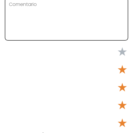
★
★
★
★
★